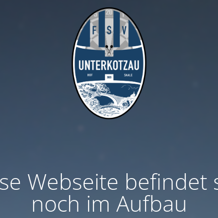
se Webseite befindet 
noch im Aufbau